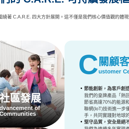
繞著 C.A.R.E. 四大方針展開。這不僅是我們核心價值觀的
C
關顧
ustomer
Ce
節能創新，為客戶創
社區發展
我們的皇牌產品「熱
節省高達70%的能源
dvancement of
聯網(IoT)技術進
Communities
手，共同實踐對地球
堅守品質，安全是絕
我們為連續多年實現