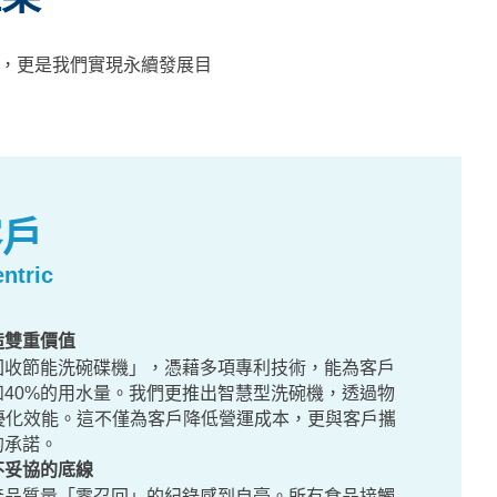
體現，更是我們實現永續發展目
客戶
ntric
造雙重價值
回收節能洗碗碟機」，憑藉多項專利技術，能為客戶
和40%的用水量。我們更推出智慧型洗碗機，透過物
一步優化效能。這不僅為客戶降低營運成本，更與客戶攜
的承諾。
不妥協的底線
產品質量「零召回」的紀錄感到自豪。所有食品接觸