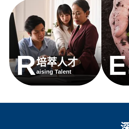
R
E
培萃人才
aising
Talent