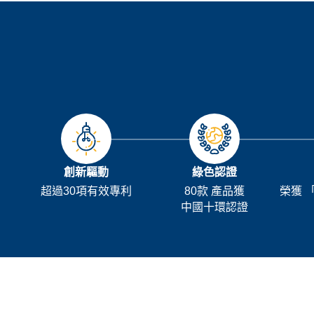
創新驅動
綠色認證
超過30項有效專利
80款 產品獲
榮獲 
中國十環認證