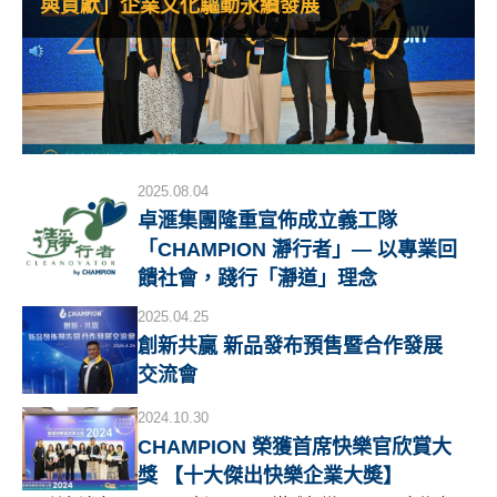
與貢獻」企業文化驅動永續發展
2025.08.04
卓滙集團隆重宣佈成立義工隊
「CHAMPION 瀞行者」— 以專業回
饋社會，踐行「瀞道」理念
2025.04.25
創新共贏 新品發布預售暨合作發展
交流會
2024.10.30
CHAMPION 榮獲首席快樂官欣賞大
獎 【十大傑出快樂企業大奬】