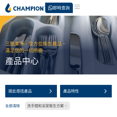
即時查詢
三態潔淨，全方位衛生產品，
滿足您的一切所需
產品中心
按此尋找產品
產品特性
全部清除
洗手間和浴室衛生方案