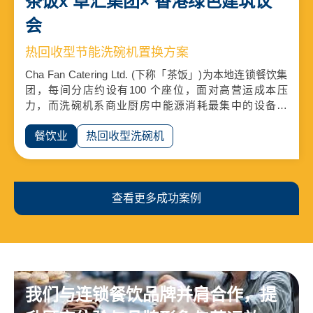
茶饭x 卓汇集团× 香港绿色建筑议
会
热回收型节能洗碗机置换方案
Cha Fan Catering Ltd. (下称「茶饭」)为本地连锁餐饮集
团，每间分店约设有100 个座位，面对高营运成本压
力，而洗碗机系商业厨房中能源消耗最集中的设备之
一。卓汇作为《香港绿色建筑议会绿色厨房改造指南》
中的技术组别参与者，获茶饭委托进行置换热回收型洗
餐饮业
热回收型洗碗机
碗机项目，并验证节能效益。
查看更多成功案例
我们与连锁餐饮品牌并肩合作，提