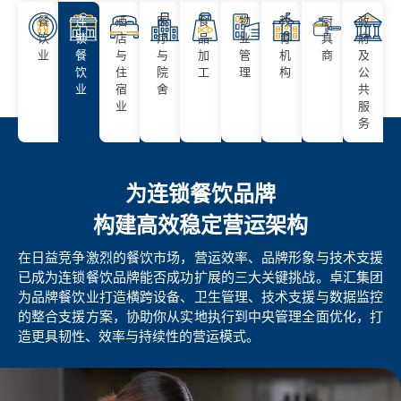
餐
连
酒
医
食
物
教
厨
政
饮
锁
店
疗
品
业
育
具
府
业
餐
与
与
加
管
机
商
及
饮
住
院
工
理
构
公
业
宿
舍
共
业
服
务
为连锁餐饮品牌
构建高效稳定营运架构
在日益竞争激烈的餐饮市场，营运效率、品牌形象与技术支援
已成为连锁餐饮品牌能否成功扩展的三大关键挑战。卓汇集团
为品牌餐饮业打造横跨设备、卫生管理、技术支援与数据监控
的整合支援方案，协助你从实地执行到中央管理全面优化，打
造更具韧性、效率与持续性的营运模式。