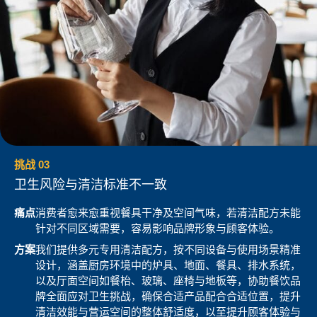
挑战 03
卫生风险与清洁标准不一致
痛点
消费者愈来愈重视餐具干净及空间气味，若清洁配方未能
针对不同区域需要，容易影响品牌形象与顾客体验。
方案
我们提供多元专用清洁配方，按不同设备与使用场景精准
设计，涵盖厨房环境中的炉具、地面、餐具、排水系统，
以及厅面空间如餐枱、玻璃、座椅与地板等，协助餐饮品
牌全面应对卫生挑战，确保合适产品配合合适位置，提升
清洁效能与营运空间的整体舒适度，以至提升顾客体验与