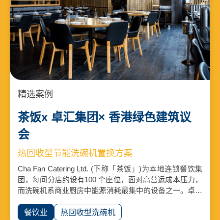
精选案例
茶饭x 卓汇集团× 香港绿色建筑议
会
热回收型节能洗碗机置换方案
Cha Fan Catering Ltd. (下称「茶饭」)为本地连锁餐饮集
团，每间分店约设有100 个座位，面对高营运成本压力，
而洗碗机系商业厨房中能源消耗最集中的设备之一。卓汇
作为《香港绿色建筑议会绿色厨房改造指南》中的技术组
别参与者，获茶饭委托进行置换热回收型洗碗机项目，并
餐饮业
热回收型洗碗机