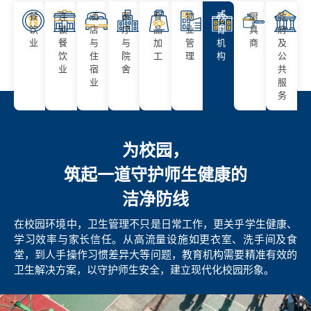
餐
连
酒
医
食
物
教
厨
政
饮
锁
店
疗
品
业
育
具
府
业
餐
与
与
加
管
机
商
及
饮
住
院
工
理
构
公
业
宿
舍
共
业
服
务
为校园，
筑起一道守护师生健康的
洁净防线
在校园环境中，卫生管理不只是日常工作，更关乎学生健康、
学习效率与家长信任。从高流量设施如更衣室、洗手间及食
堂，到人手操作习惯差异大等问题，教育机构需要精准有效的
卫生解决方案，以守护师生安全，建立现代化校园形象。